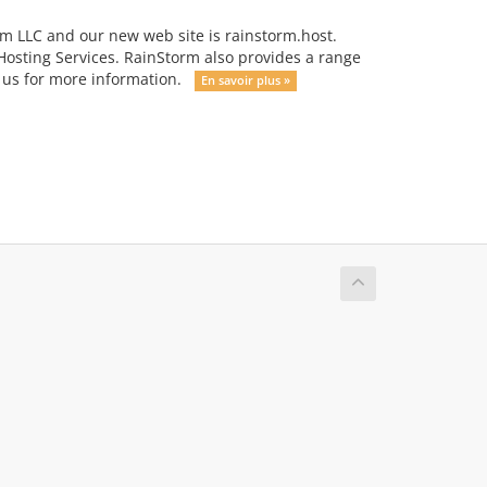
rm LLC and our new web site is rainstorm.host.
osting Services. RainStorm also provides a range
ct us for more information.
En savoir plus »