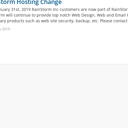
Storm Hosting Change
anuary 31st, 2019 RainStorm Inc customers are now part of RainSto
rm will continue to provide top notch Web Design, Web and Email H
llary products such as web site security, backup, etc. Please conta
v 2019