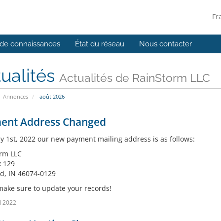
Fr
de connaissances
État du réseau
Nous contacter
ualités
Actualités de RainStorm LLC
Annonces
août 2026
ent Address Changed
ly 1st, 2022 our new payment mailing address is as follows:
rm LLC
x 129
ld, IN 46074-0129
make sure to update your records!
il 2022