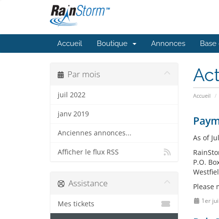
Accueil
Boutique
Annonces
Base 
Act
Par mois
juil 2022
Accueil
janv 2019
Paym
Anciennes annonces...
As of Ju
Afficher le flux RSS
RainSto
P.O. Bo
Westfie
Assistance
Please 
1er ju
Mes tickets