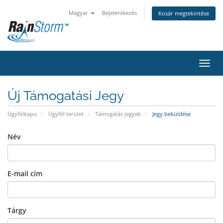
Magyar
Bejelentkezés
Kosár megtekintése
Váltá
Új Támogatási Jegy
Ügyfélkapu
Ügyfél terület
Támogatás jegyek
Jegy beküldése
Név
E-mail cím
Tárgy