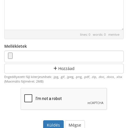
lines: 0 words: 0
mentve
Mellékletek
Hozzáad
Engedélyezett fájl kiterjesztések: .jpg, .gif, .jpeg, .png, .pdf, .zip, .doc, .docx, .xlsx
(Maximális fájlméret: 2MB)
Mégse