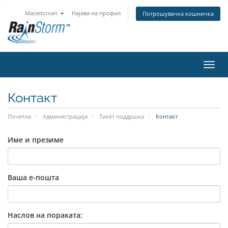
Macedonian
Најава на профил
Потрошувачка кошничка
Вклу
Контакт
Почетна
Администрација
Тикет поддршка
Контакт
Име и презиме
Ваша е-пошта
Наслов на пораката: