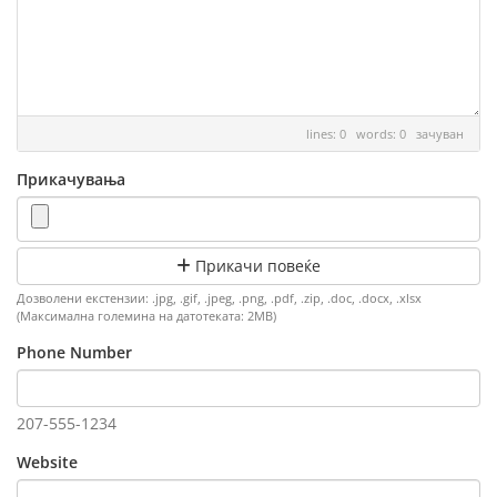
lines: 0 words: 0
зачуван
Прикачувања
Прикачи повеќе
Дозволени екстензии: .jpg, .gif, .jpeg, .png, .pdf, .zip, .doc, .docx, .xlsx
(Максимална големина на датотеката: 2MB)
Phone Number
207-555-1234
Website