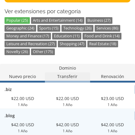
Ver extensiones por categoría
Popular (25)
Arts and Entertainment (14)
Business (27)
Geographic (24)
Sports (15)
Technology (26)
Services (86)
Money and Finance (17)
Education (11)
Food and Drink (14)
Leisure and Recreation (27)
Shopping (47)
Real Estate (18)
Novelty (26)
Other (175)
Dominio
Nuevo precio
Transferir
Renovación
.biz
$22.00 USD
$22.00 USD
$23.00 USD
1 Año
1 Año
1 Año
.blog
$42.00 USD
$42.00 USD
$42.00 USD
1 Año
1 Año
1 Año