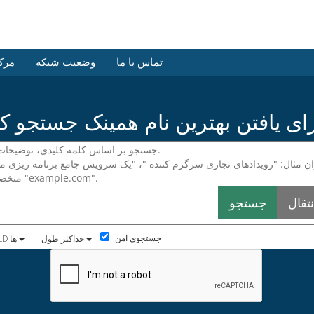
تماس با ما
وضعیت شبکه
مرک
جستجوی امن
حداکثر طول
شامل TLD ها