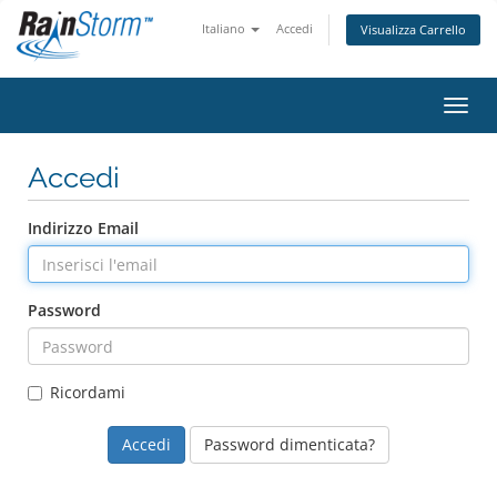
Italiano
Accedi
Visualizza Carrello
Attiv
Accedi
Indirizzo Email
Password
Ricordami
Password dimenticata?