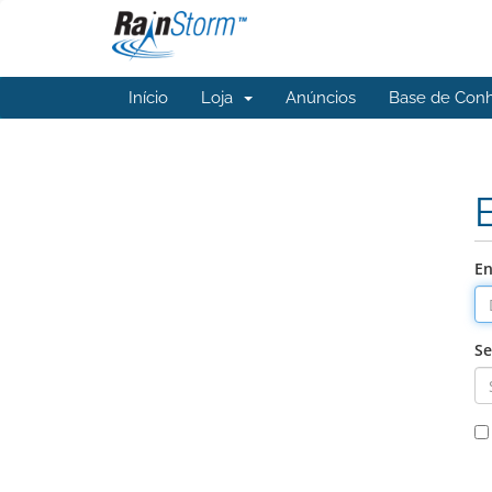
Início
Loja
Anúncios
Base de Con
En
S