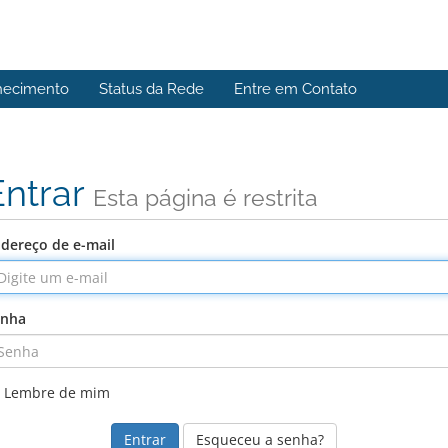
hecimento
Status da Rede
Entre em Contato
Entrar
Esta página é restrita
dereço de e-mail
enha
Lembre de mim
Esqueceu a senha?