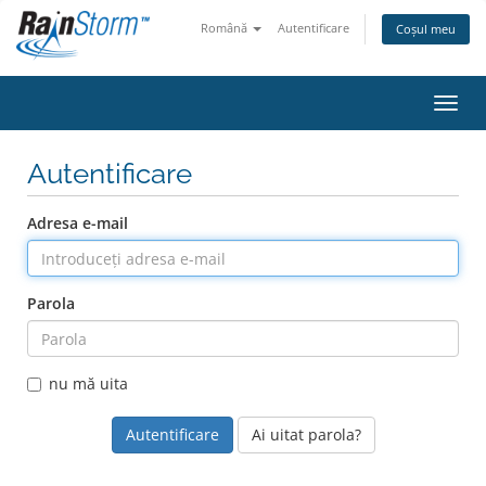
Română
Autentificare
Coșul meu
Navig
Autentificare
Adresa e-mail
Parola
nu mă uita
Ai uitat parola?